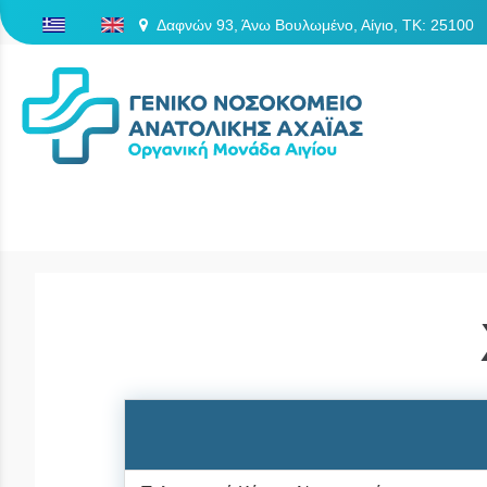
Δαφνών 93, Άνω Βουλωμένο, Αίγιο, TK: 25100
/