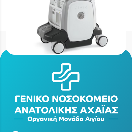
3D υπερηχογράφος τελευταίας
τεχνολογίας GE Vivid E95