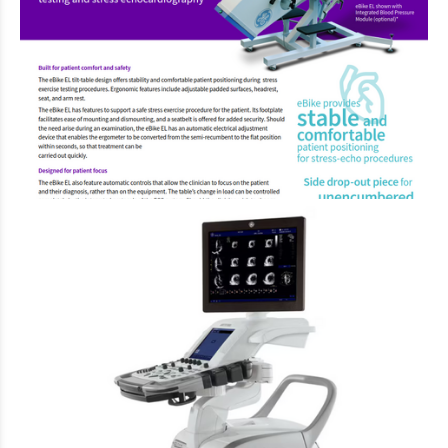
Ύπτιο εργομετρικό ποδήλατο GE eBike EL
για δοκιμασία κόπωσης