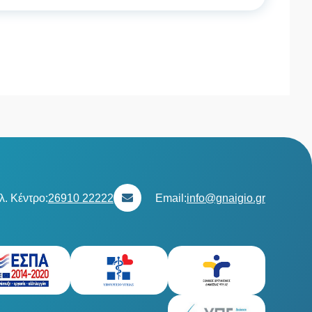
λ. Κέντρο:
26910 22222
Email:
info@gnaigio.gr