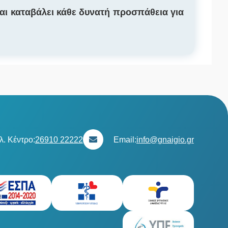
ι καταβάλει κάθε δυνατή προσπάθεια για
λ. Κέντρο:
26910 22222
Email:
info@gnaigio.gr