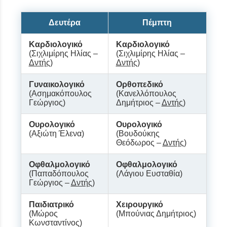
Δευτέρα
Πέμπτη
Καρδιολογικό
Καρδιολογικό
(Σιχλιμίρης Ηλίας –
(Σιχλιμίρης Ηλίας –
Δντής
)
Δντής
)
Γυναικολογικό
Ορθοπεδικό
(Ασημακόπουλος
(Κανελλόπουλος
Γεώργιος)
Δημήτριος –
Δντής
)
Ουρολογικό
Ουρολογικό
(Αξιώτη Έλενα)
(Βουδούκης
Θεόδωρος –
Δντής
)
Οφθαλμολογικό
Οφθαλμολογικό
(Παπαδόπουλος
(Λάγιου Ευσταθία)
Γεώργιος –
Δντής
)
Παιδιατρικό
Χειρουργικό
(Μώρος
(Μπούνιας Δημήτριος)
Κωνσταντίνος)