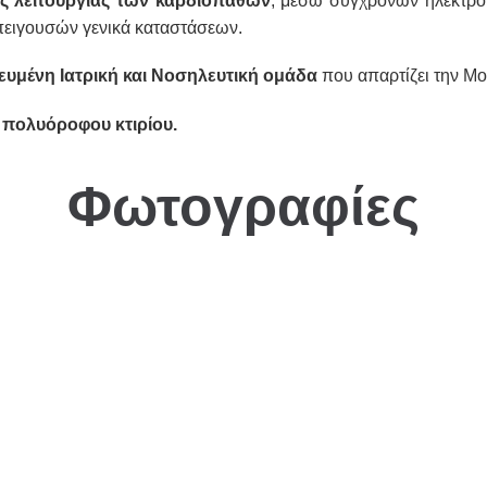
ς λειτουργίας των καρδιοπαθών
, μέσω σύγχρονων ηλεκτρο
πειγουσών γενικά καταστάσεων.
κευμένη Ιατρική και Νοσηλευτική ομάδα
που απαρτίζει την 
 πολυόροφου κτιρίου.
Φωτογραφίες
νων