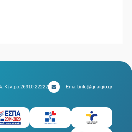
λ. Κέντρο:
26910 22222
Email:
info@gnaigio.gr