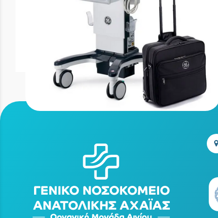
Φορητός υπερηχογράφος τελευταίας
τεχνολογίας GE Vivid™iq