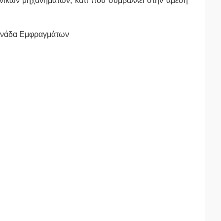
νικών μηχανημάτων, κάτι που συμβάλλει στην άμεση
Μονάδα Εμφραγμάτων