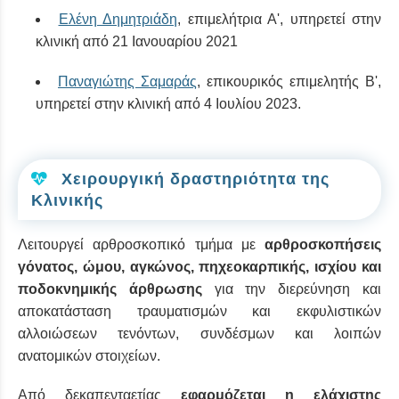
Ελένη Δημητριάδη
, επιμελήτρια Α', υπηρετεί στην
κλινική από 21 Ιανουαρίου 2021
Παναγιώτης Σαμαράς
, επικουρικός επιμελητής Β',
υπηρετεί στην κλινική από 4 Ιουλίου 2023.
Χειρουργική δραστηριότητα της
Κλινικής
Λειτουργεί αρθροσκοπικό τμήμα με
αρθροσκοπήσεις
γόνατος, ώμου, αγκώνος, πηχεοκαρπικής, ισχίου και
ποδοκνημικής άρθρωσης
για την διερεύνηση και
αποκατάσταση τραυματισμών και εκφυλιστικών
αλλοιώσεων τενόντων, συνδέσμων και λοιπών
ανατομικών στοιχείων.
Από δεκαπενταετίας
εφαρμόζεται η ελάχιστης