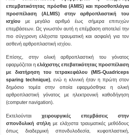
επεμβατικότητας πρόσθια (ΑΜΙS) και προσθοπλάγια
προσπέλαση (ALMIS) στην αρθροπλαστική του
ισχίου
με μεγάλο αριθμό έως σήμερα επιτυχών
επεμβάσεων. Ως γνωστόν αυτή η επέμβαση αποτελεί την
πιο σύγχρονη ελάχιστα τραυματική και ασφαλή για τον
ασθενή αρθροπλαστική ισχίου.
Επίσης, στην ολική αρθροπλαστική του γόνατος
εφαρμόζεται η
ελάχιστης επεβατικότητας προσπέλαση
με διατήρηση του τετρακεφάλου (MIS-Quadriceps
sparing technique)
, ενώ η κλινική ήταν η πρώτη στον
δημόσιο τομέα στην οποία εφαρμόσθηκε η ολική
αρθροπλαστική γόνατος με ηλεκτρονική καθοδήγηση
(computer navigation).
Εκτελούνται
χειρουργικές επεμβάσεις στην
σπονδυλική στήλη
με ελάχιστα τραυματικές μεθόδους
όπως διαδερμική σπονδυλοδεσία, κυφοπλαστική,