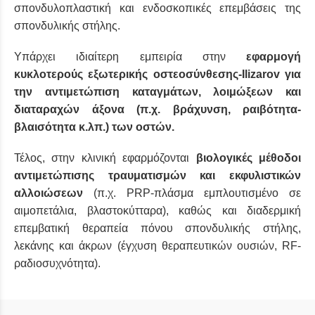
σπονδυλοπλαστική και ενδοσκοπικές επεμβάσεις της
σπονδυλικής στήλης.
Υπάρχει ιδιαίτερη εμπειρία στην
εφαρμογή
κυκλοτερούς εξωτερικής οστεοσύνθεσης-Ilizarov για
την αντιμετώπιση καταγμάτων, λοιμώξεων και
διαταραχών άξονα (π.χ. βράχυνση, ραιβότητα-
βλαισότητα κ.λπ.) των οστών.
Τέλος, στην κλινική εφαρμόζονται
βιολογικές μέθοδοι
αντιμετώπισης τραυματισμών και εκφυλιστικών
αλλοιώσεων
(π.χ. PRP-πλάσμα εμπλουτισμένο σε
αιμοπετάλια, βλαστοκύτταρα), καθώς και διαδερμική
επεμβατική θεραπεία πόνου σπονδυλικής στήλης,
λεκάνης και άκρων (έγχυση θεραπευτικών ουσιών, RF-
ραδιοσυχνότητα).