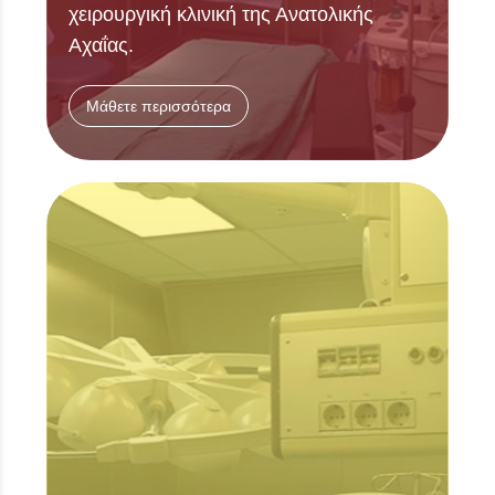
χειρουργική κλινική της Ανατολικής
Αχαΐας.
Μάθετε περισσότερα