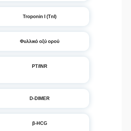
Troponin I (TnI)
Φυλλικό οξύ ορού
PT/INR
D-DIMER
β-HCG