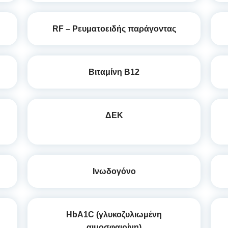
RF – Ρευματοειδής παράγοντας
Βιταμίνη Β12
ΔΕΚ
Ινωδογόνο
HbA1C (γλυκοζυλιωμένη
αιμοσφαιρίνη)