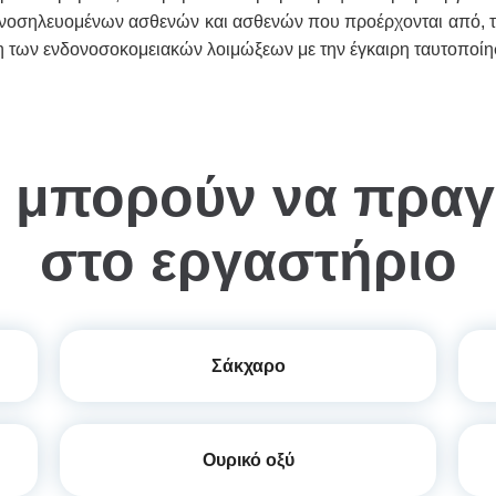
 νοσηλευομένων ασθενών και ασθενών που προέρχονται από, τα ε
η των ενδονοσοκομειακών λοιμώξεων με την έγκαιρη ταυτοποίη
υ μπορούν να πρα
στο εργαστήριο
Σάκχαρο
Ουρικό οξύ