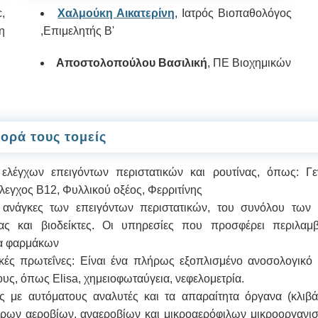
,
Χαλμούκη Αικατερίνη
, Ιατρός Βιοπαθολόγος
η
,Επιμελητής Β'
Αποστολοπούλου Βασιλική
, ΠΕ Βιοχημικών
ορά τους τομείς
η ελέγχων επειγόντων περιστατικών και ρουτίνας, όπως: Γ
λεγχος Β12, Φυλλικού οξέος, Φερριτίνης
ις ανάγκες των επειγόντων περιστατικών, του συνόλου των 
ας και βιοδείκτες. Οι υπηρεσίες που προσφέρει περιλαμβά
δα φαρμάκων
δικές πρωτεΐνες: Είναι ένα πλήρως εξοπλισμένο ανοσολογικό
ους, όπως Elisa, χημειοφωταύγεια, νεφελομετρία.
ς με αυτόματους αναλυτές και τα απαραίτητα όργανα (κλιβάν
όρων αεροβίων, αναεροβίων και μικροαερόφιλων μικροοργανισ