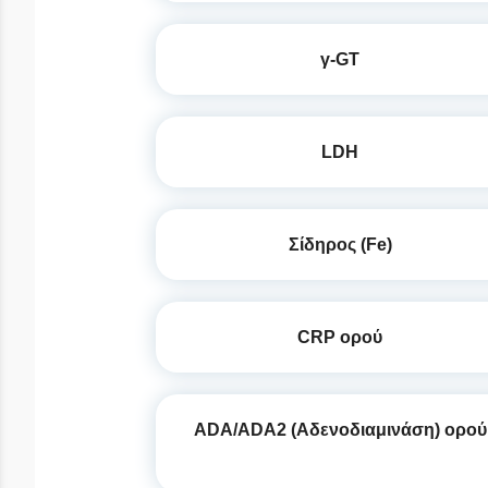
γ-GT
LDH
Σίδηρος (Fe)
CRP ορού
ADA/ADA2 (Αδενοδιαμινάση) ορού