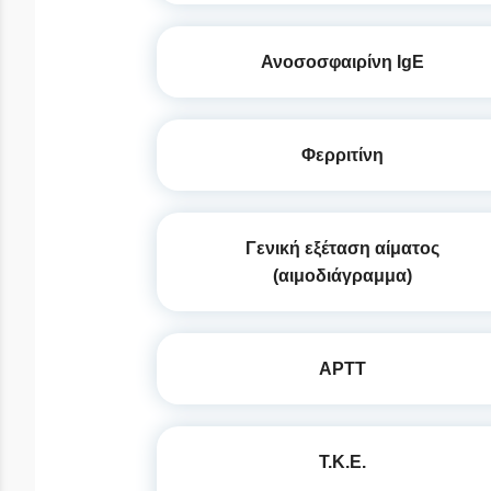
Ανοσοσφαιρίνη IgE
Φερριτίνη
Γενική εξέταση αίματος
(αιμοδιάγραμμα)
APTT
Τ.Κ.Ε.