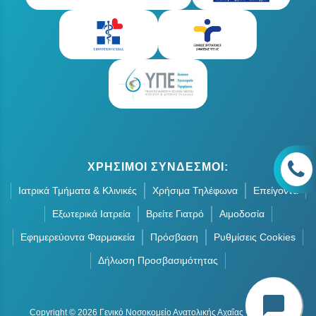
ΧΡΗΣΙΜΟΙ ΣΥΝΔΕΣΜΟΙ:
Ιατρικά Τμήματα & Κλινικές
Χρήσιμα Τηλέφωνα
Επείγοντα
Εξωτερικά Ιατρεία
Βρείτε Γιατρό
Αιμοδοσία
Εφημερεύοντα Φαρμακεία
Πρόσβαση
Ρυθμίσεις Cookies
Δήλωση Προσβασιμότητας
chat_bubble
Copyright © 2026 Γενικό Νοσοκομείο Ανατολικής Αχαΐας - Οργανική