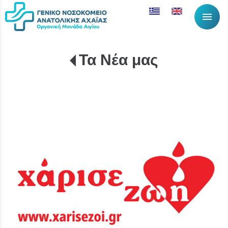
menu
Τα Νέα μας
Λίστα αντικειμέν