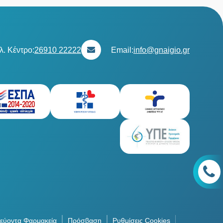
λ. Κέντρο:
26910 22222
Email:
info@gnaigio.gr
εύοντα Φαρμακεία
Πρόσβαση
Ρυθμίσεις Cookies