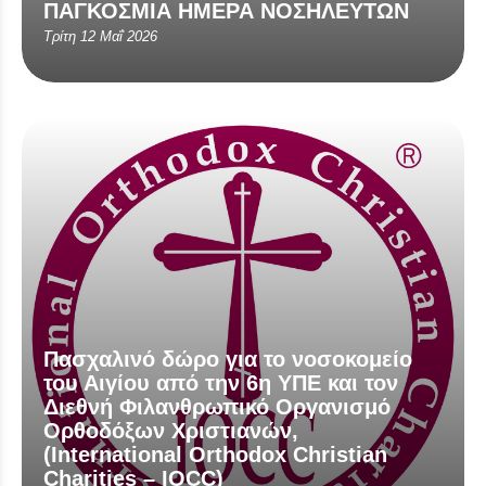
ΠΑΓΚΟΣΜΙΑ ΗΜΕΡΑ ΝΟΣΗΛΕΥΤΩΝ
Τρίτη 12 Μαΐ 2026
Πασχαλινό δώρο για το νοσοκομείο
του Αιγίου από την 6η ΥΠΕ και τον
Διεθνή Φιλανθρωπικό Οργανισμό
Ορθοδόξων Χριστιανών,
(International Orthodox Christian
Charities – IOCC)