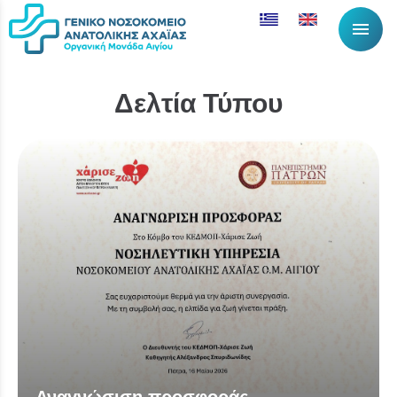
menu
Δελτία Τύπου
Λίστα αντικειμέν