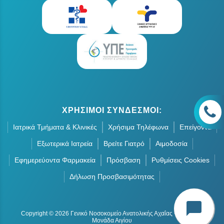
ΧΡΗΣΙΜΟΙ ΣΥΝΔΕΣΜΟΙ:
Ιατρικά Τμήματα & Κλινικές
Χρήσιμα Τηλέφωνα
Επείγοντα
Εξωτερικά Ιατρεία
Βρείτε Γιατρό
Αιμοδοσία
Εφημερεύοντα Φαρμακεία
Πρόσβαση
Ρυθμίσεις Cookies
Δήλωση Προσβασιμότητας
chat_bubble
Copyright © 2026 Γενικό Νοσοκομείο Ανατολικής Αχαΐας - Οργανική
Μονάδα Αιγίου