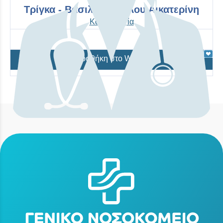
Τρίγκα - Βασιλακοπούλου Αικατερίνη
Καρδιολογία
Προσθήκη στο Wishlist