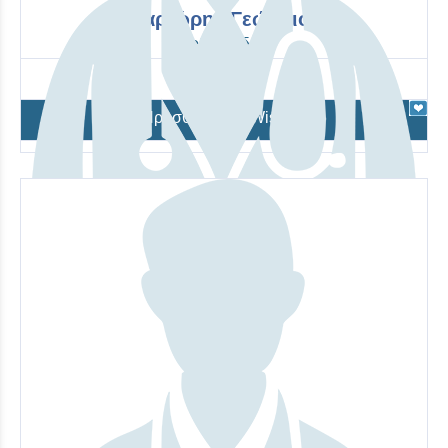
Καριώρης Γεώργιος
Ορθοπαιδική
Προσθήκη στο Wishlist