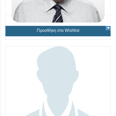
Λέτσας Κωνσταντίνος
Παθολογία
Προσθήκη στο Wishlist