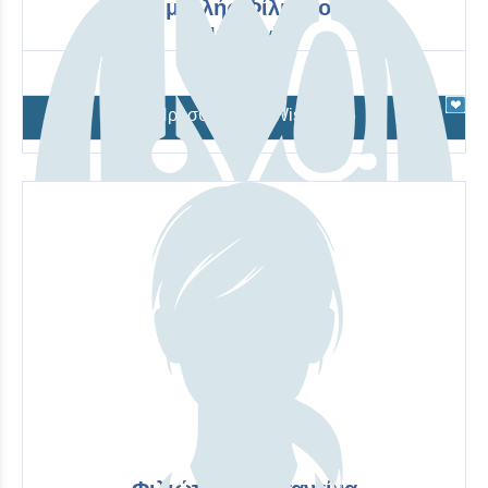
Τιμπιλής Φίλιππος
Παθολογία
Προσθήκη στο Wishlist