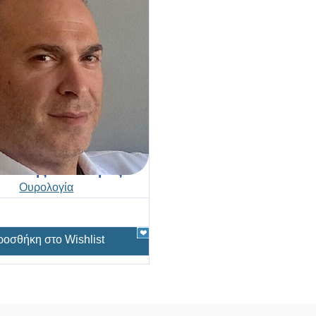
δούκης Θεόδωρος
Ουρολογία
οσθήκη στο Wishlist